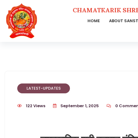
CHAMATKARIK SHR
HOME
ABOUT SANS
Skip
to
content
LATEST-UPDATES
122 Views
September 1, 2025
0
Commen