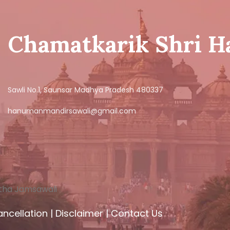
Chamatkarik Shri 
Sawli No.1, Saunsar Madhya Pradesh 480337
hanumanmandirsawali@gmail.com
tha Jamsawali
ncellation
|
Disclaimer
|
Contact Us